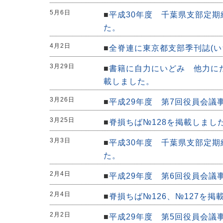
5月6日
■
平成30年度 千葉県支部定
た。
4月2日
■
全脊連に東京都支部季刊誌(い
3月29日
■
書籍に自力にいどみ 他力に
載しました。
3月26日
■
平成29年度 第7回役員会議
3月25日
■
脊損ちば№128を掲載しまし
3月3日
■
平成30年度 千葉県支部定
た。
2月4日
■
平成29年度 第6回役員会議
2月4日
■
脊損ちば№126、№127を掲
2月2日
■
平成29年度 第5回役員会議