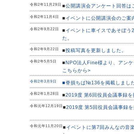
令和2年11月29日
■
公開講演会アンケート回答は
令和2年11月4日
■
イベントに公開講演会のご案
令和2年9月22日
■
イベントに車イスであそぼう
た。
令和2年9月22日
■
投稿写真を更新しました。
令和2年5月5日
■
NPO法人Fine様より、アン
こちらから>
令和2年3月9日
■
脊損ちば№136を掲載しまし
令和2年1月28日
■
2019度 第6回役員会議事録
令和元年12月19日
■
2019度 第5回役員会議事録
令和元年11月20日
■
イベントに第7回みんなの音