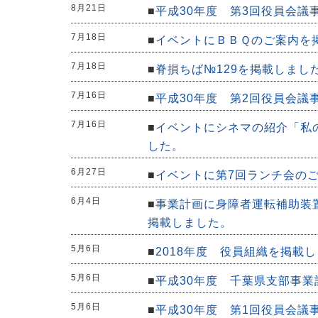
8月21日
■
平成30年度 第3回役員会議
7月18日
■
イベントにＢＢＱのご案内を
7月18日
■
脊損ちば№129を掲載しまし
7月16日
■
平成30年度 第2回役員会議
7月16日
■
イベントにシネマの紹介「私
した。
6月27日
■
イベントに第7回ランチ会の
6月4日
■
事業計画に身障者運転補助装
掲載しました。
5月6日
■
2018年度 役員組織を掲載
5月6日
■
平成30年度 千葉県支部事
5月6日
■
平成30年度 第1回役員会議