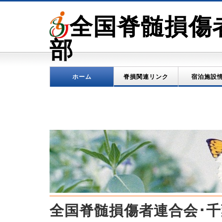
全国脊髄損傷
部
ホーム
脊損関連リンク
宿泊施設
全国脊髄損傷者連合会･